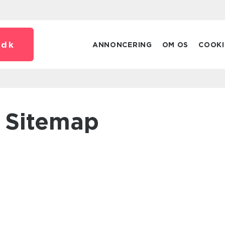
.
dk
ANNONCERING
OM OS
COOKI
Sitemap