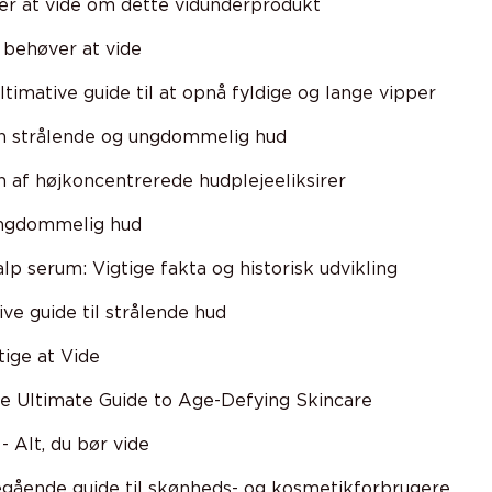
er at vide om dette vidunderprodukt
 behøver at vide
ltimative guide til at opnå fyldige og lange vipper
 en strålende og ungdommelig hud
n af højkoncentrerede hudplejeeliksirer
ungdommelig hud
lp serum: Vigtige fakta og historisk udvikling
ve guide til strålende hud
tige at Vide
e Ultimate Guide to Age-Defying Skincare
Alt, du bør vide
egående guide til skønheds- og kosmetikforbrugere