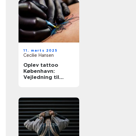
11. marts 2025
Cecilie Hansen
Oplev tattoo
København:
Vejledning til
unikke og
personlige
tatoveringer