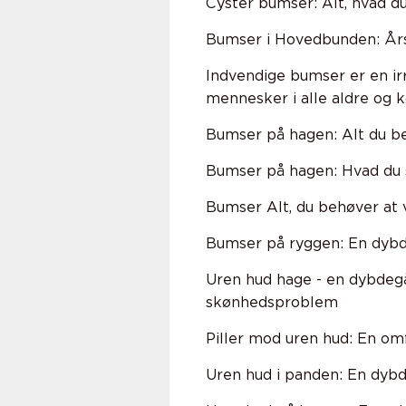
Cyster bumser: Alt, hvad du
Bumser i Hovedbunden: Års
Indvendige bumser er en irr
mennesker i alle aldre og 
Bumser på hagen: Alt du be
Bumser på hagen: Hvad du 
Bumser Alt, du behøver at 
Bumser på ryggen: En dybd
Uren hud hage - en dybdegåe
skønhedsproblem
Piller mod uren hud: En omf
Uren hud i panden: En dyb