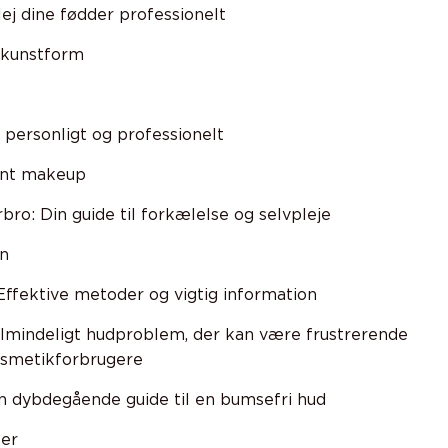
ej dine fødder professionelt
t kunstform
j personligt og professionelt
ent makeup
ro: Din guide til forkælelse og selvpleje
n
Effektive metoder og vigtig information
lmindeligt hudproblem, der kan være frustrerende
osmetikforbrugere
n dybdegående guide til en bumsefri hud
ser