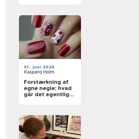
dine hænder og
fødder
01. juni 2026
Kasperq Holm
Forstærkning af
egne negle: hvad
går det egentlig
ud på?