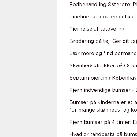
Fodbehandling Østerbro: Pl
Fineline tattoos: en delika
Fjernelse af tatovering
Brodering på tøj: Gør dit tø
Lær mere og find perman
Skønhedsklinikker på Østerb
Septum piercing Københav
Fjern indvendige bumser - 
Bumser på kinderne er et a
for mange skønheds- og k
Fjern bumser på 4 timer: E
Hvad er tandpasta på bum