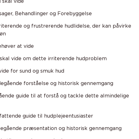
 skal vide
ager, Behandlinger og Forebyggelse
iterende og frustrerende hudlidelse, der kan påvirke
køn
høver at vide
skal vide om dette irriterende hudproblem
vide for sund og smuk hud
egående forståelse og historisk gennemgang
nde guide til at forstå og tackle dette almindelige
attende guide til hudplejeentusiaster
degående præsentation og historisk gennemgang