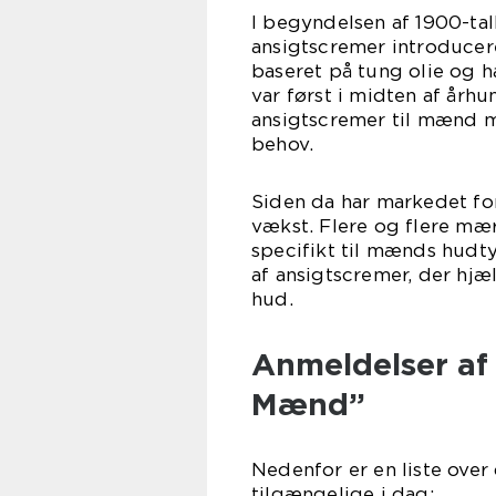
I begyndelsen af 1900-tal
ansigtscremer introducere
baseret på tung olie og 
var først i midten af årh
ansigtscremer til mænd m
behov.
Siden da har markedet fo
vækst. Flere og flere mær
specifikt til mænds hudt
af ansigtscremer, der hjæ
hud.
Anmeldelser af
Mænd”
Nedenfor er en liste over
tilgængelige i dag: