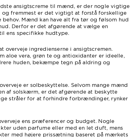
edste ansigtscreme til mænd, er der nogle vigtige
t og fremmest er det vigtigt at forstå forskellige
 behov. Mænd kan have alt fra tør og følsom hud
hud. Derfor er det afgørende at vælge en
til ens specifikke hudtype.
at overveje ingredienserne i ansigtscremen.
 aloe vera, grøn te og antioxidanter er ideelle,
drere huden, bekæmpe tegn på aldring og
t overveje er solbeskyttelse. Selvom mange mænd
n af solskærm, er det afgørende at beskytte
e stråler for at forhindre forbrændinger, rynker
t overveje ens præferencer og budget. Nogle
ter uden parfume eller med en let duft, mens
kter med højere prissætning baseret på mærkets