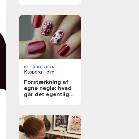
dine hænder og
fødder
01. juni 2026
Kasperq Holm
Forstærkning af
egne negle: hvad
går det egentlig
ud på?