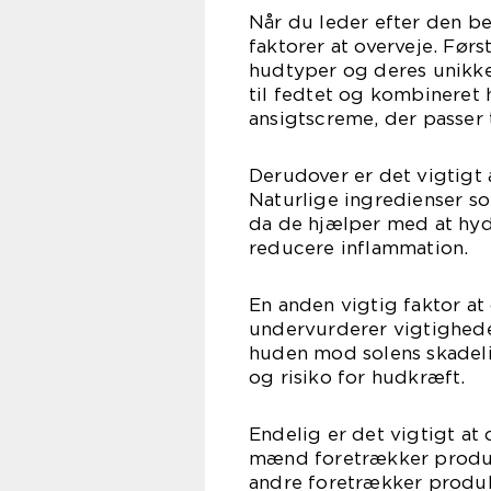
Når du leder efter den b
faktorer at overveje. Førs
hudtyper og deres unikke
til fedtet og kombineret 
ansigtscreme, der passer 
Derudover er det vigtigt 
Naturlige ingredienser som
da de hjælper med at hy
reducere inflammation.
En anden vigtig faktor a
undervurderer vigtighede
huden mod solens skadelig
og risiko for hudkræft.
Endelig er det vigtigt a
mænd foretrækker produk
andre foretrækker produ