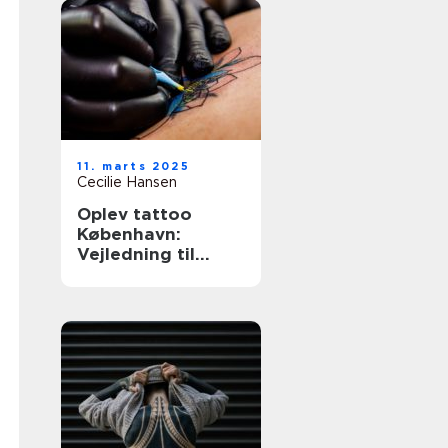
11. marts 2025
Cecilie Hansen
Oplev tattoo
København:
Vejledning til
unikke og
personlige
tatoveringer