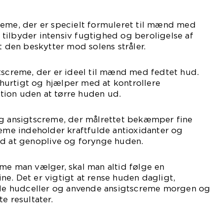
reme, der er specielt formuleret til mænd med
tilbyder intensiv fugtighed og beroligelse af
t den beskytter mod solens stråler.
tscreme, der er ideel til mænd med fedtet hud.
urtigt og hjælper med at kontrollere
ion uden at tørre huden ud.
ng ansigtscreme, der målrettet bekæmper fine
reme indeholder kraftfulde antioxidanter og
ed at genoplive og forynge huden.
me man vælger, skal man altid følge en
e. Det er vigtigt at rense huden dagligt,
døde hudceller og anvende ansigtscreme morgen og
e resultater.