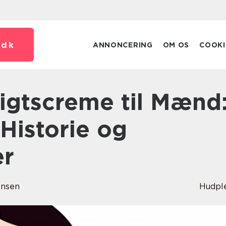
.
dk
ANNONCERING
OM OS
COOKI
 Historie og
er
ensen
Hudpl