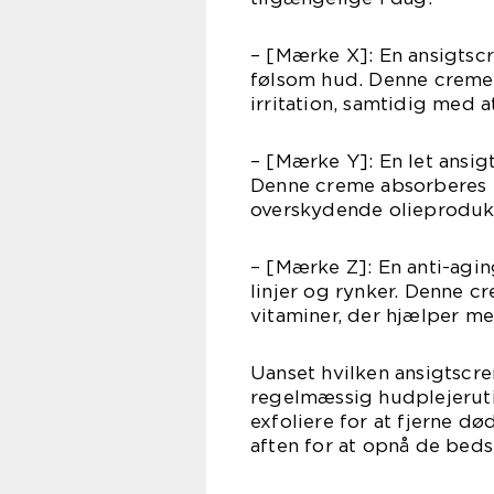
– [Mærke X]: En ansigtsc
følsom hud. Denne creme 
irritation, samtidig med a
– [Mærke Y]: En let ansig
Denne creme absorberes h
overskydende olieprodukt
– [Mærke Z]: En anti-agi
linjer og rynker. Denne c
vitaminer, der hjælper m
Uanset hvilken ansigtscre
regelmæssig hudplejerutin
exfoliere for at fjerne 
aften for at opnå de bedst