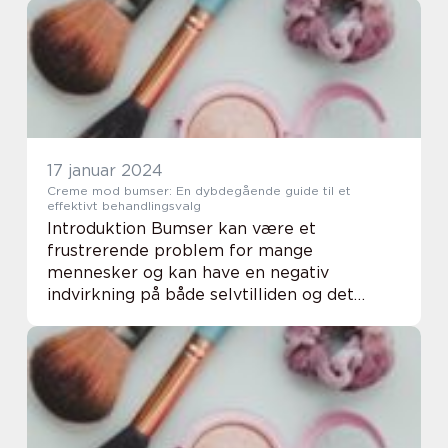
synlige på huden. Disse ar kan variere i
form, fa...
17 januar 2024
Creme mod bumser: En dybdegående guide til et
effektivt behandlingsvalg
Introduktion Bumser kan være et
frustrerende problem for mange
mennesker og kan have en negativ
indvirkning på både selvtilliden og det
generelle velvære. I denne artikel vil vi
udforske, hvad en creme mod bumser er,
hvordan den kan hjælpe med at bek...