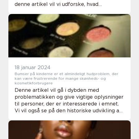
denne artikel vil vi udforske, hvad
indvendige bumser er, og vigtigheden af at
vide, hvordan man kan fjerner dem
effektivt....
18 januar 2024
Bumser på kinderne er et almindeligt hudproblem, der
kan være frustrerende for mange skønheds- og
kosmetikforbrugere
Denne artikel vil gå i dybden med
problematikken og give vigtige oplysninger
til personer, der er interesserede i emnet.
Vi vil også se på den historiske udvikling af
bumser på kinderne og undersøge, hvordan
de har påvirket mennesker gennem tiden.
Pr...