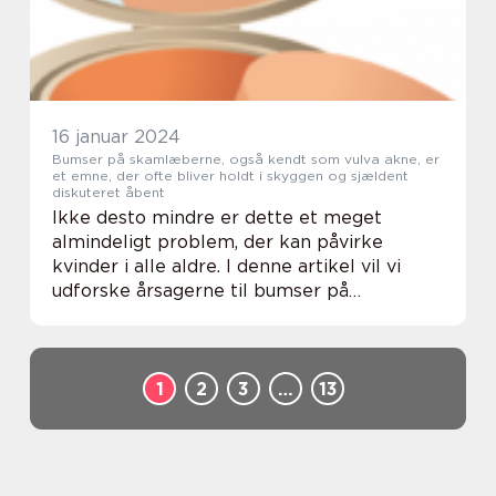
16 januar 2024
Bumser på skamlæberne, også kendt som vulva akne, er
et emne, der ofte bliver holdt i skyggen og sjældent
diskuteret åbent
Ikke desto mindre er dette et meget
almindeligt problem, der kan påvirke
kvinder i alle aldre. I denne artikel vil vi
udforske årsagerne til bumser på
skamlæberne, symptomerne, behandlinger
og nogle forebyggende foranstaltninger,
som kan træffes for ...
1
2
3
…
13