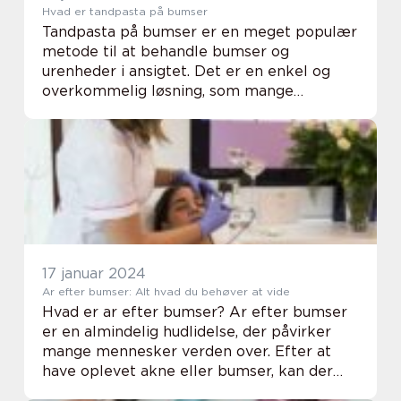
Hvad er tandpasta på bumser
Tandpasta på bumser er en meget populær
metode til at behandle bumser og
urenheder i ansigtet. Det er en enkel og
overkommelig løsning, som mange
personer anvender som et hurtigt fix til at
mindske rødme og reducere bumsernes
størrelse. Selvom der ik...
17 januar 2024
Ar efter bumser: Alt hvad du behøver at vide
Hvad er ar efter bumser? Ar efter bumser
er en almindelig hudlidelse, der påvirker
mange mennesker verden over. Efter at
have oplevet akne eller bumser, kan der
være resterende mærker eller ar, der er