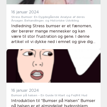
16 januar 2024
Stress Bumser: En Dygdegående Analyse af deres
Årsager, Behandlinger, og Historiske Udvikling
Indledning Stress bumser er et fænomen,
der berører mange mennesker og kan
være til stor frustration og gene. I denne
artikel vil vi dykke ned i emnet og give dig
en omfattende forståelse af, hvad stress
bumser er, hvorfor de opstår, og hvordan de
ka...
16 januar 2024
Bumser på halsen – En Guide til Klart og Fejlfrit Hud
Introduktion til “Bumser på Halsen” Bumser
på halsen er et almindeligt hudproblem,