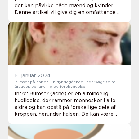
der kan påvirke både mænd og kvinder.
Denne artikel vil give dig en omfattende
guide til forståelse af bumser på halsen,
årsagerne bag deres udvikling, beh...
16 januar 2024
Bumser på halsen: En dybdegående undersøgelse af
årsager, behandling og forebyggelse
Intro: Bumser (acne) er en almindelig
hudlidelse, der rammer mennesker i alle
aldre og kan opstå på forskellige dele af
kroppen, herunder halsen. De kan være
både smertefulde og generende, især hvis
de forekommer på et synligt område som
halsen. I de...