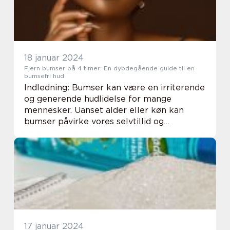
18 januar 2024
Fjern bumser på 4 timer: En dybdegående guide til en
bumsefri hud
Indledning: Bumser kan være en irriterende
og generende hudlidelse for mange
mennesker. Uanset alder eller køn kan
bumser påvirke vores selvtillid og
selvbillede. Heldigvis er der mange
metoder og produkter til rådighed, der kan
hjælpe med at fjerne ...
17 januar 2024