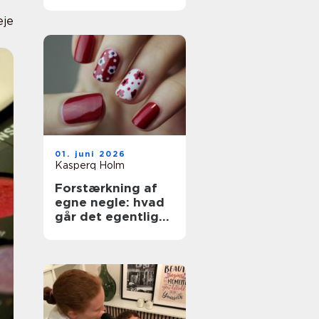
dine hænder og
fødder
eje
01. juni 2026
Kasperq Holm
Forstærkning af
egne negle: hvad
går det egentlig
ud på?