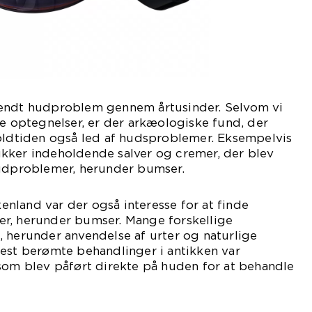
kendt hudproblem gennem årtusinder. Selvom vi
ke optegnelser, er der arkæologiske fund, der
 oldtiden også led af hudsproblemer. Eksempelvis
kker indeholdende salver og cremer, der blev
hudproblemer, herunder bumser.
nland var der også interesse for at finde
r, herunder bumser. Mange forskellige
 herunder anvendelse af urter og naturlige
mest berømte behandlinger i antikken var
som blev påført direkte på huden for at behandle