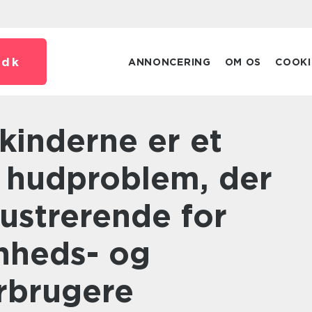
.
dk
ANNONCERING
OM OS
COOKI
t hudproblem, der
ustrerende for
nheds- og
rbrugere