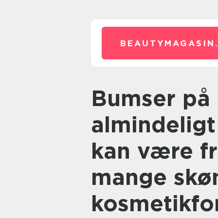
BEAUTYMAGASIN
Bumser på kinderne er et
almindelig
kan være fr
mange skø
kosmetikfo