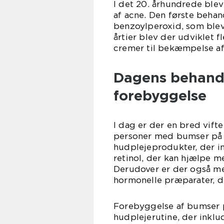
I det 20. århundrede blev
af acne. Den første behan
benzoylperoxid, som blev 
årtier blev der udviklet 
cremer til bekæmpelse af
Dagens behand
forebyggelse
I dag er der en bred vift
personer med bumser på k
hudplejeprodukter, der in
retinol, der kan hjælpe 
Derudover er der også me
hormonelle præparater, de
Forebyggelse af bumser p
hudplejerutine, der inkl