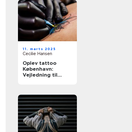
11. marts 2025
Cecilie Hansen
Oplev tattoo
København:
Vejledning til
unikke og
personlige
tatoveringer