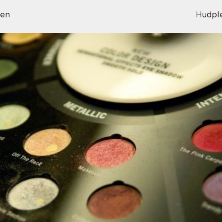
sen
Hudpl