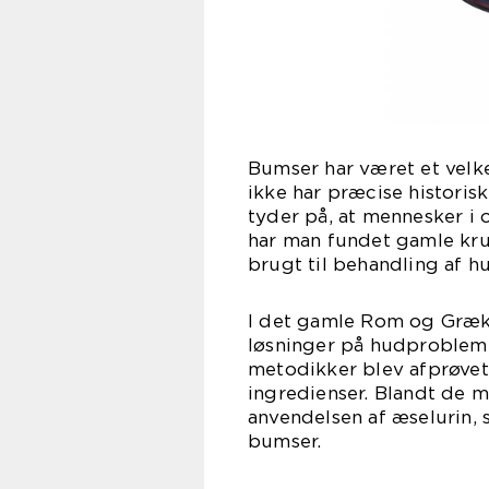
Bumser har været et vel
ikke har præcise historis
tyder på, at mennesker i
har man fundet gamle kru
brugt til behandling af 
I det gamle Rom og Græke
løsninger på hudprobleme
metodikker blev afprøvet,
ingredienser. Blandt de 
anvendelsen af æselurin, 
bumser.