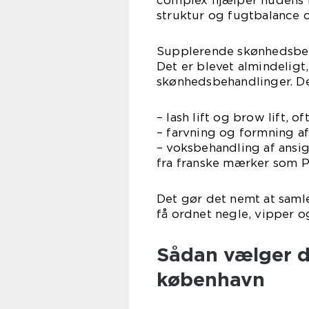
complex hjælper hudens 
struktur og fugtbalance o
Supplerende skønhedsbe
Det er blevet almindeligt
skønhedsbehandlinger. De
– lash lift og brow lift,
– farvning og formning a
– voksbehandling af ansig
fra franske mærker som P
Det gør det nemt at saml
få ordnet negle, vipper o
Sådan vælger du
københavn