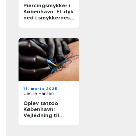
Piercingsmykker i
København: Et dyk
ned i smykkernes
verden
11. marts 2025
Cecilie Hansen
Oplev tattoo
København:
Vejledning til
unikke og
personlige
tatoveringer