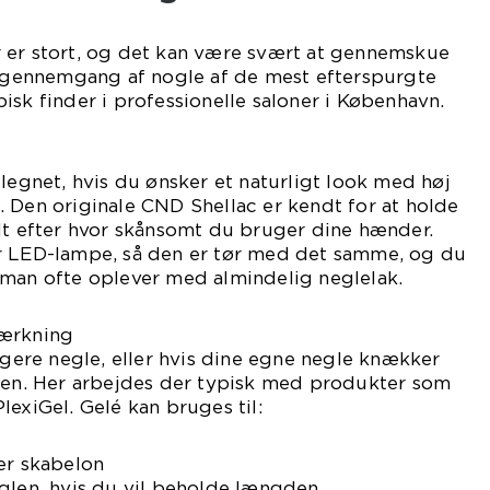
 er stort, og det kan være svært at gennemskue
rt gennemgang af nogle af de mest efterspurgte
isk finder i professionelle saloner i København.
elegnet, hvis du ønsker et naturligt look med høj
 Den originale CND Shellac er kendt for at holde
lt efter hvor skånsomt du bruger dine hænder.
r LED-lampe, så den er tør med det samme, og du
 man ofte oplever med almindelig neglelak.
tærkning
re negle, eller hvis dine egne negle knækker
ngen. Her arbejdes der typisk med produkter som
lexiGel. Gelé kan bruges til:
er skabelon
glen, hvis du vil beholde længden