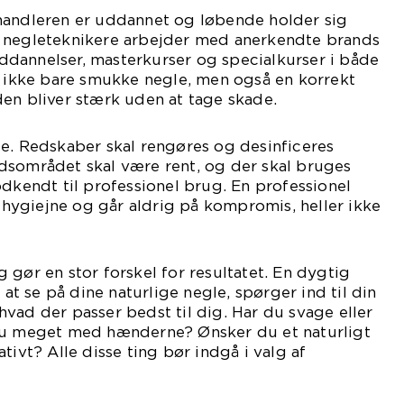
handleren er uddannet og løbende holder sig
 negleteknikere arbejder med anerkendte brands
dannelser, masterkurser og specialkurser i både
r ikke bare smukke negle, men også en korrekt
en bliver stærk uden at tage skade.
e. Redskaber skal rengøres og desinficeres
dsområdet skal være rent, og der skal bruges
odkendt til professionel brug. En professionel
r hygiejne og går aldrig på kompromis, heller ikke
 gør en stor forskel for resultatet. En dygtig
l at se på dine naturlige negle, spørger ind til din
vad der passer bedst til dig. Har du svage eller
du meget med hænderne? Ønsker du et naturligt
tivt? Alle disse ting bør indgå i valg af