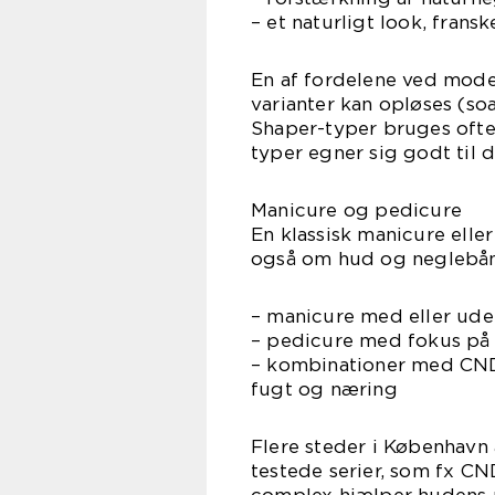
– et naturligt look, fransk
En af fordelene ved mode
varianter kan opløses (so
Shaper-typer bruges ofte 
typer egner sig godt til 
Manicure og pedicure
En klassisk manicure ell
også om hud og neglebånd
– manicure med eller ude
– pedicure med fokus på 
– kombinationer med CND 
fugt og næring
Flere steder i Københav
testede serier, som fx C