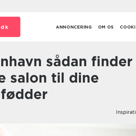
.
dk
ANNONCERING
OM OS
COOKI
 salon til dine
 fødder
Inspirat