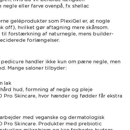
e negle eller farve ovenpå, fx shellac
rne geléprodukter som PlexiGel er, at nogle
ak off), hvilket gør aftagning mere skånsom.
til forstærkning af naturnegle, mens builder-
deciderede forlængelser.
er pedicure handler ikke kun om pæne negle, men
. Mange saloner tilbyder:
n lak
hård hud, formning af negle og pleje
Pro Skincare, hvor hænder og fødder får ekstra
n arbejder med veganske og dermatologisk
ND Pro Skincare. Produkter med prebiotic