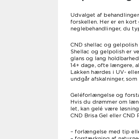
Udvalget af behandlinger
forskellen. Her er en ko
neglebehandlinger, du typ
CND shellac og gelpolish
Shellac og gelpolish er v
glans og lang holdbarhed.
14+ dage, ofte længere, a
Lakken hærdes i UV- elle
undgår afskalninger, som
Geléforlængelse og fors
Hvis du drømmer om længe
let, kan gelé være løsni
CND Brisa Gel eller CND P
– forlængelse med tip ell
– forstærkning af naturne