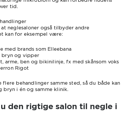
naturlige mikrobiom og kan forbedre hudens
ver tid.
handlinger
, at neglesaloner også tilbyder andre
t kan for eksempel være:
 ofte med brands som Elleebana
f bryn og vipper
t, arme, ben og bikinilinje, fx med skånsom voks
erron Rigot
e flere behandlinger samme sted, så du både kan
g bryn i én og samme klinik.
 den rigtige salon til negle i