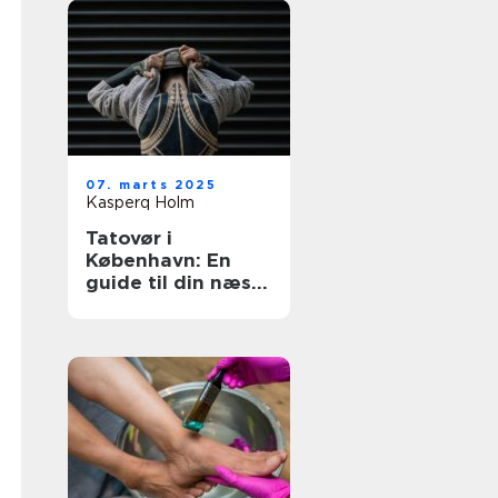
07. marts 2025
Kasperq Holm
Tatovør i
København: En
guide til din næste
inkoplevelse