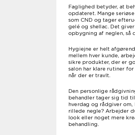
Faglighed betyder, at be
opdateret. Mange seriøse
som CND og tager efterud
gelé og shellac. Det give
opbygning af neglen, så d
Hygiejne er helt afgørend
mellem hver kunde, arbej
sikre produkter, der er g
salon har klare rutiner fo
når der er travlt.
Den personlige rådgivning
behandler tager sig tid ti
hverdag og rådgiver om, h
rillede negle? Arbejder 
look eller noget mere krea
behandling.