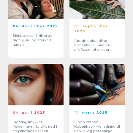
04. december 2025
01. september
2025
Skinbooster i Hillerød:
fugt, glød og styrke til
Ansigtsbehandling i
huden
København: Find en
professonel ekspert
04. april 2025
11. marts 2025
Piercingsmykker i
Oplev tattoo
København: Et dyk ned i
København: Vejledning til
smykkernes verden
unikke og personlige