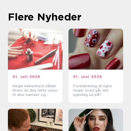
Flere Nyheder
01. juli 2026
01. juni 2026
Negle københavn sådan
Forstærkning af egne
finder du den rette salon
negle: hvad går det
til dine hænder og
egentlig ud på?
fødder