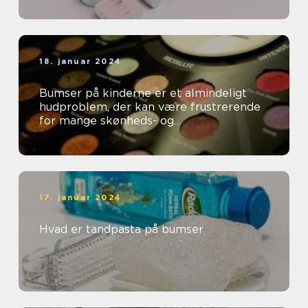
18. januar 2024
Bumser på kinderne er et almindeligt
hudproblem, der kan være frustrerende
for mange skønheds- og
kosmetikforbrugere
17. januar 2024
Hvad er tandpasta på bumser