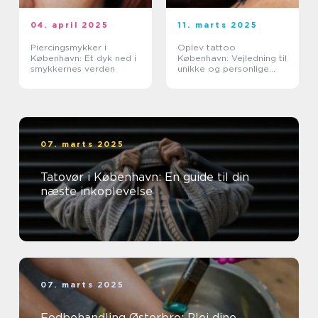
04. april 2025
11. marts 2025
Piercingsmykker i
Oplev tattoo
København: Et dyk ned i
København: Vejledning til
smykkernes verden
unikke og personlige
tatoveringer
07. marts 2025
Tatovør i København: En guide til din
næste inkoplevelse
07. marts 2025
Fodbehandling Østerbro: Plej dine