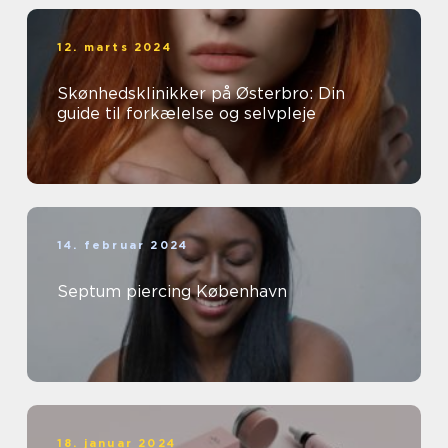
12. marts 2024
Skønhedsklinikker på Østerbro: Din
guide til forkælelse og selvpleje
14. februar 2024
Septum piercing København
18. januar 2024