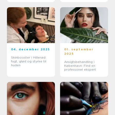
04. december 2025
01. september
2025
Skinbooster i Hillerød:
fugt, glød og styrke til
Ansigtsbehandling i
huden
København: Find en
professonel ekspert