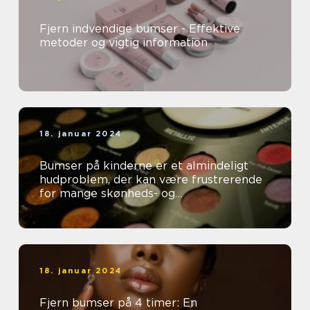
Fjern indvendige bumser - Effektive
metoder og vigtig information
18. januar 2024
Bumser på kinderne er et almindeligt
hudproblem, der kan være frustrerende
for mange skønheds- og
kosmetikforbrugere
18. januar 2024
Fjern bumser på 4 timer: En