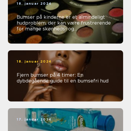
18. januar 2024
Bumser på kinderne er et almindeligt
hudproblem, der kan være frustrerende
for mange skønheds- og
kosmetikforbrugere
18. januar 2024
Fjern bumser på 4 timer: En
dybdegående guide til en bumsefri hud
17. januar 2024