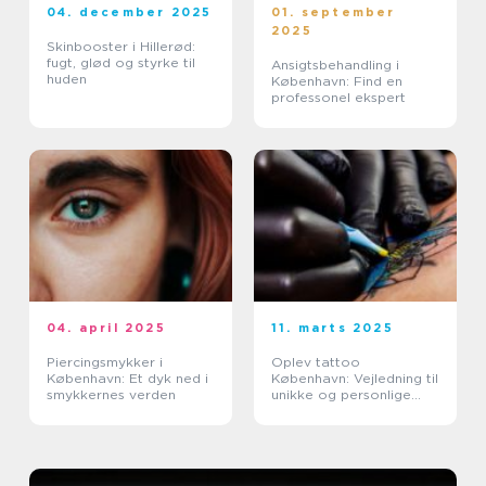
04. december 2025
01. september
2025
Skinbooster i Hillerød:
fugt, glød og styrke til
Ansigtsbehandling i
huden
København: Find en
professonel ekspert
04. april 2025
11. marts 2025
Piercingsmykker i
Oplev tattoo
København: Et dyk ned i
København: Vejledning til
smykkernes verden
unikke og personlige
tatoveringer