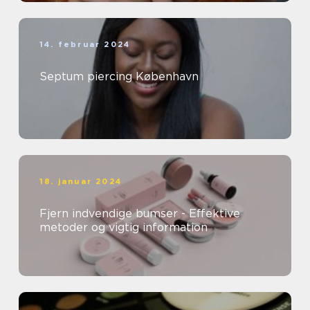
14. februar 2024
Septum piercing København
18. januar 2024
Fjern indvendige bumser - Effektive
metoder og vigtig information