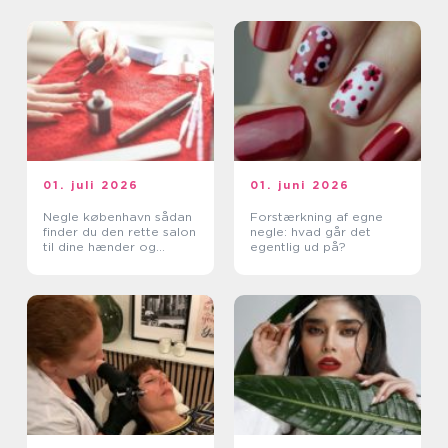
01. juli 2026
01. juni 2026
Negle københavn sådan
Forstærkning af egne
finder du den rette salon
negle: hvad går det
til dine hænder og
egentlig ud på?
fødder