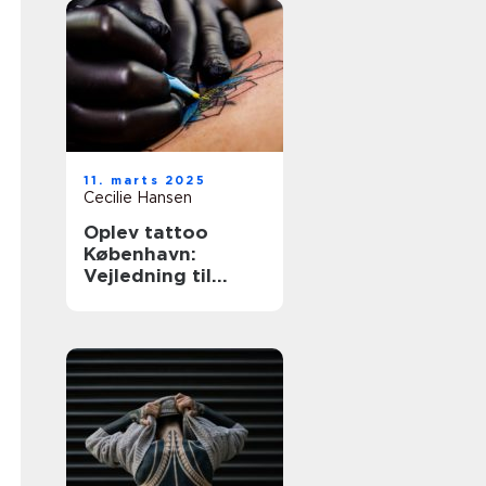
11. marts 2025
Cecilie Hansen
Oplev tattoo
København:
Vejledning til
unikke og
personlige
tatoveringer