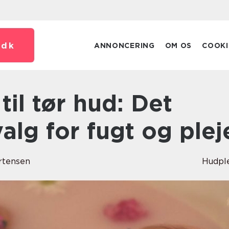
.
dk
ANNONCERING
OM OS
COOKI
valg for fugt og plej
rtensen
Hudpl