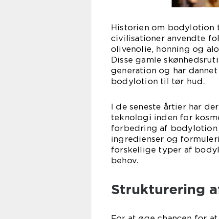
Historien om bodylotion t
civilisationer anvendte fo
olivenolie, honning og al
Disse gamle skønhedsrutin
generation og har dannet
bodylotion til tør hud.
I de seneste årtier har de
teknologi inden for kosmet
forbedring af bodylotion 
ingredienser og formuler
forskellige typer af bodyl
behov.
Strukturering a
For at øge chancen for at