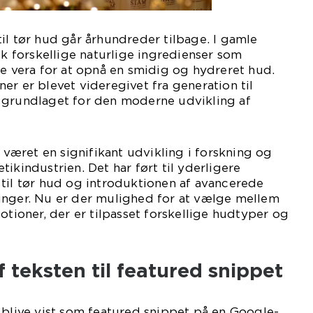
il tør hud går århundreder tilbage. I gamle
lk forskellige naturlige ingredienser som
oe vera for at opnå en smidig og hydreret hud.
er er blevet videregivet fra generation til
 grundlaget for den moderne udvikling af
r været en signifikant udvikling i forskning og
ikindustrien. Det har ført til yderligere
til tør hud og introduktionen af avancerede
inger. Nu er der mulighed for at vælge mellem
otioner, der er tilpasset forskellige hudtyper og
f teksten til featured snippet
 blive vist som featured snippet på en Google-