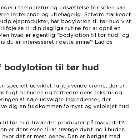
ringer i temperatur og udsættelse for solen kan
 være irriterende og ubehagelig. Selvom markedet
hudplejeprodukter, har bodylotion til tør hud vist
ilføjelse til din daglige rutine for at opnå en
Men hvad er egentlig “bodylotion til tør hud” og
vis du er interesseret i dette emne? Lad os
 bodylotion til tør hud
 en specielt udviklet fugtgivende creme, der er
tens fugt til huden og forbedre dens tekstur og
ringen af nøje udvalgte ingredienser, der
ive dig en fuldkommen fornyet og velplejet hud.
 til tør hud fra andre produkter på markedet?
on er dens evne til at trænge dybt ind i huden
, hvor det er mest behov. Den er beriget med