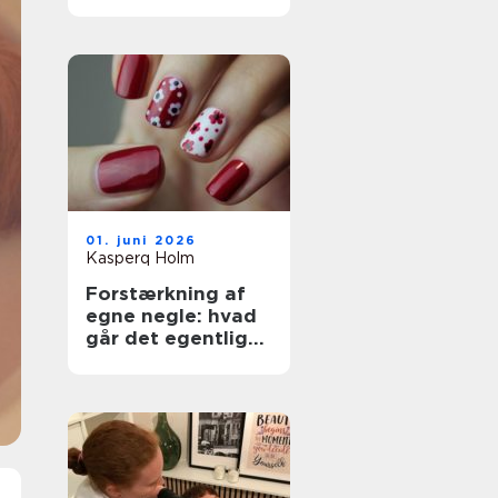
dine hænder og
fødder
01. juni 2026
Kasperq Holm
Forstærkning af
egne negle: hvad
går det egentlig
ud på?