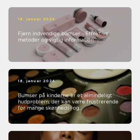
18. januar 2024
Fjern indvendige bumser - Effektive
metoder og vigtig information
18. januar 2024
Bumser på kinderne er et almindeligt
hudproblem, der kan være frustrerende
for mange skønheds- og
kosmetikforbrugere