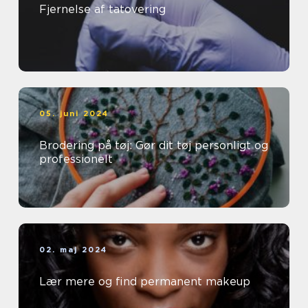
Fjernelse af tatovering
05. juni 2024
Brodering på tøj: Gør dit tøj personligt og
professionelt
02. maj 2024
Lær mere og find permanent makeup