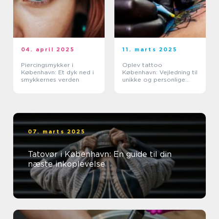
04. april 2025
11. marts 2025
Piercingsmykker i
Oplev tattoo
København: Et dyk ned i
København: Vejledning til
smykkernes verden
unikke og personlige
tatoveringer
07. marts 2025
Tatovør i København: En guide til din
næste inkoplevelse