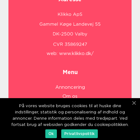
web:
www.klikko.dk/
Menu
Annoncering
Om os
Cookies
På vores website bruges cookies til at huske dine
indstillinger, statistik og personalisering af indhold og
Kontakt os
annoncer. Denne information deles med tredjepart. Ved
Sitemap
fortsat brug af websiden godkender du cookiepolitikken.
Ok
Privatlivspolitik