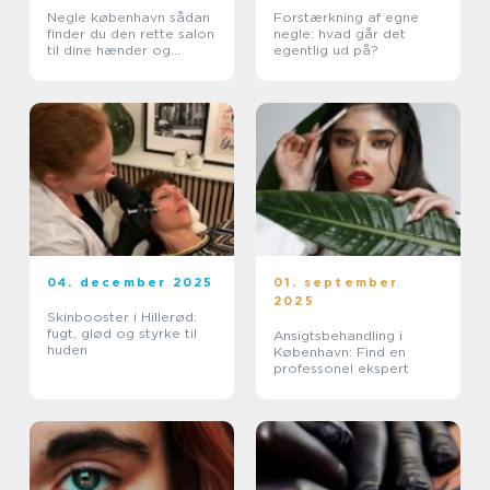
Negle københavn sådan
Forstærkning af egne
finder du den rette salon
negle: hvad går det
til dine hænder og
egentlig ud på?
fødder
04. december 2025
01. september
2025
Skinbooster i Hillerød:
fugt, glød og styrke til
Ansigtsbehandling i
huden
København: Find en
professonel ekspert