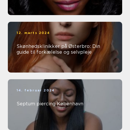
12. marts 2024
Skønhedsklinikker på Østerbro: Din
guide til forkælelse og selvpleje
14. februar 2024
Septum piercing København