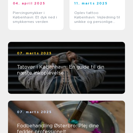
04. april 2025
11. marts 2025
Piercingsmykker i
Oplev tattoo
København: Et dyk ned i
København: Vejledning til
smykkernes verden
unikke og personlige
tatoveringer
07. marts 2025
Tatovør i København: En guide til din
næste inkoplevelse
07. marts 2025
Fodbehandling Østerbro: Plej dine
fødder professionelt