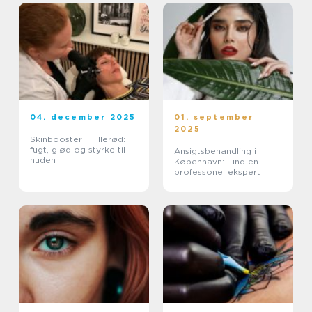
04. december 2025
01. september
2025
Skinbooster i Hillerød:
fugt, glød og styrke til
Ansigtsbehandling i
huden
København: Find en
professonel ekspert