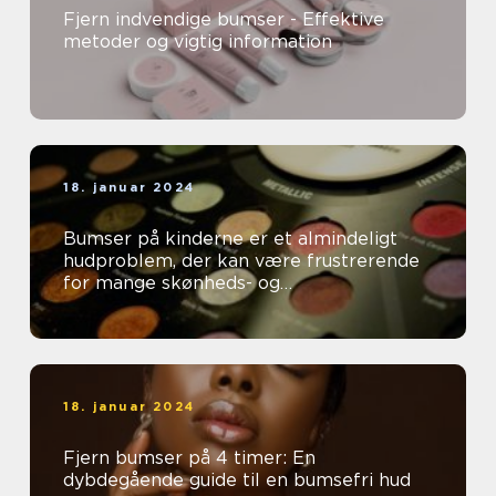
Fjern indvendige bumser - Effektive
metoder og vigtig information
18. januar 2024
Bumser på kinderne er et almindeligt
hudproblem, der kan være frustrerende
for mange skønheds- og
kosmetikforbrugere
18. januar 2024
Fjern bumser på 4 timer: En
dybdegående guide til en bumsefri hud