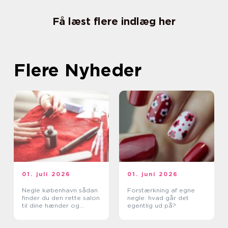
Få læst flere indlæg her
Flere Nyheder
01. juli 2026
01. juni 2026
Negle københavn sådan
Forstærkning af egne
finder du den rette salon
negle: hvad går det
til dine hænder og
egentlig ud på?
fødder