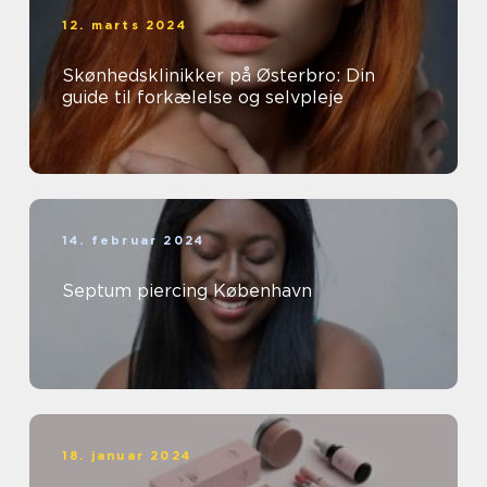
12. marts 2024
Skønhedsklinikker på Østerbro: Din
guide til forkælelse og selvpleje
14. februar 2024
Septum piercing København
18. januar 2024