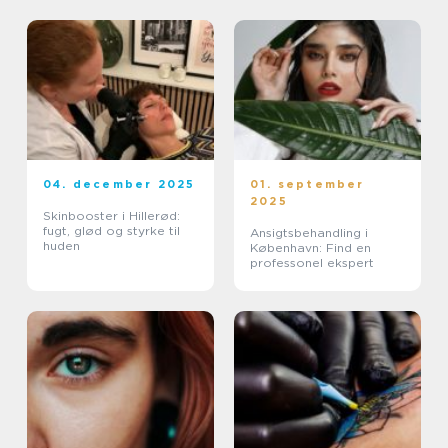
04. december 2025
01. september
2025
Skinbooster i Hillerød:
fugt, glød og styrke til
Ansigtsbehandling i
huden
København: Find en
professonel ekspert