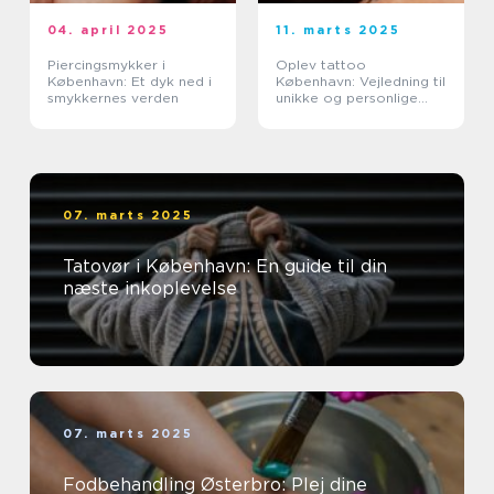
04. april 2025
11. marts 2025
Piercingsmykker i
Oplev tattoo
København: Et dyk ned i
København: Vejledning til
smykkernes verden
unikke og personlige
tatoveringer
07. marts 2025
Tatovør i København: En guide til din
næste inkoplevelse
07. marts 2025
Fodbehandling Østerbro: Plej dine