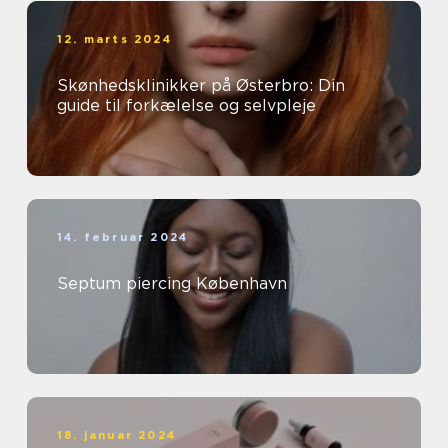
12. marts 2024
Skønhedsklinikker på Østerbro: Din
guide til forkælelse og selvpleje
14. februar 2024
Septum piercing København
18. januar 2024