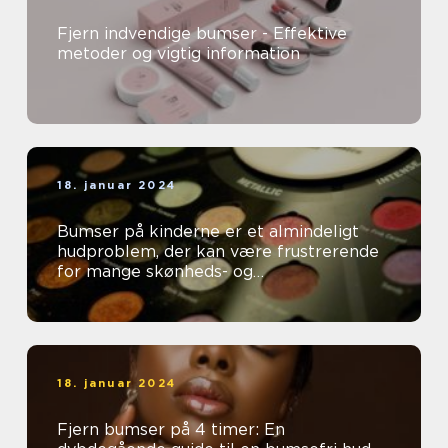
Fjern indvendige bumser - Effektive
metoder og vigtig information
18. januar 2024
Bumser på kinderne er et almindeligt
hudproblem, der kan være frustrerende
for mange skønheds- og
kosmetikforbrugere
18. januar 2024
Fjern bumser på 4 timer: En