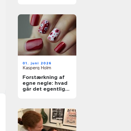
dine hænder og
fødder
01. juni 2026
Kasperq Holm
Forstærkning af
egne negle: hvad
går det egentlig
ud på?