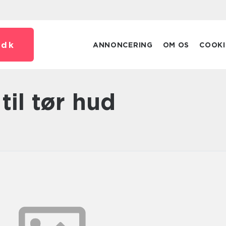
.
dk
ANNONCERING
OM OS
COOKI
 til tør hud