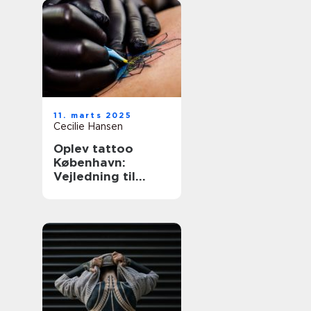
11. marts 2025
Cecilie Hansen
Oplev tattoo
København:
Vejledning til
unikke og
personlige
tatoveringer