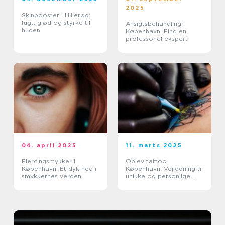
2025
Skinbooster i Hillerød:
fugt, glød og styrke til
Ansigtsbehandling i
huden
København: Find en
professonel ekspert
04. april 2025
11. marts 2025
Piercingsmykker i
Oplev tattoo
København: Et dyk ned i
København: Vejledning til
smykkernes verden
unikke og personlige
tatoveringer