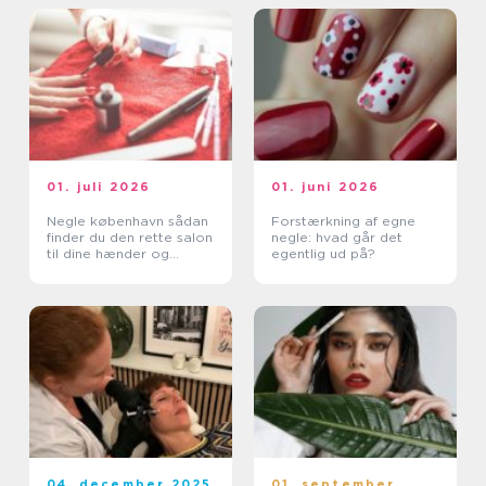
01. juli 2026
01. juni 2026
Negle københavn sådan
Forstærkning af egne
finder du den rette salon
negle: hvad går det
til dine hænder og
egentlig ud på?
fødder
04. december 2025
01. september