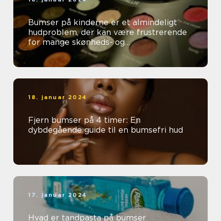
Bumser på kinderne er et almindeligt
hudproblem, der kan være frustrerende
for mange skønheds- og
kosmetikforbrugere
18. januar 2024
Fjern bumser på 4 timer: En
dybdegående guide til en bumsefri hud
17. januar 2024
Hvad er tandpasta på bumser