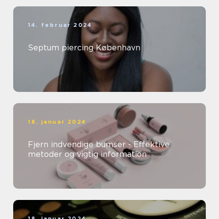
14. februar 2024
Septum piercing København
18. januar 2024
Fjern indvendige bumser - Effektive
metoder og vigtig information
18. januar 2024