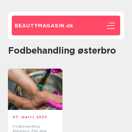
BEAUTYMAGASIN.
dk
fodbehandling østerbro
07. marts 2025
Fodbehandling
Østerbro: Plej dine