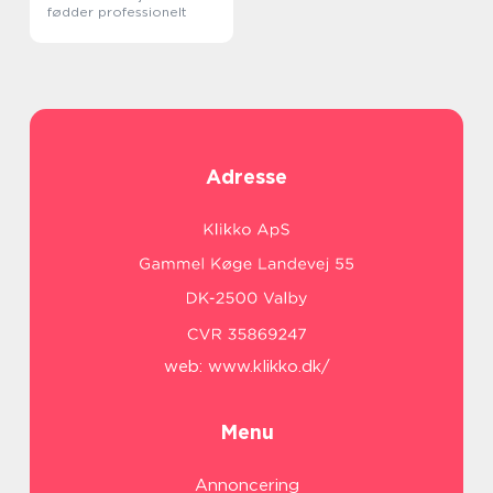
fødder professionelt
Adresse
web:
www.klikko.dk/
Menu
Annoncering